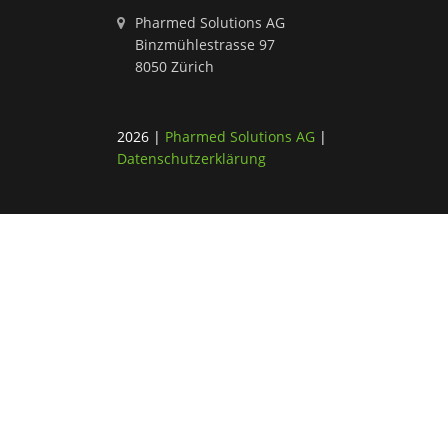
Pharmed Solutions AG
Binzmühlestrasse 97
8050 Zürich
2026
|
Pharmed Solutions AG
|
Datenschutzerklärung