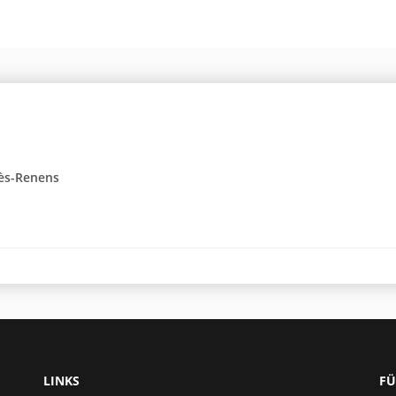
rès-Renens
LINKS
FÜ