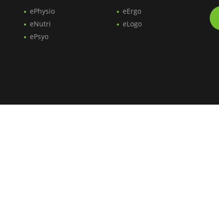
ePhysio
eErgo
eNutri
eLogo
ePsyo