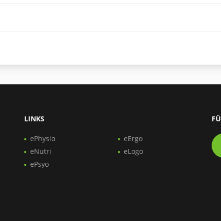
LINKS
FÜ
ePhysio
eErgo
eNutri
eLogo
ePsyo