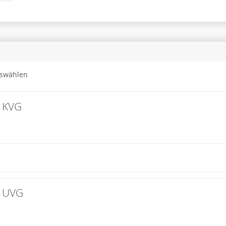
uswählen
g KVG
g UVG