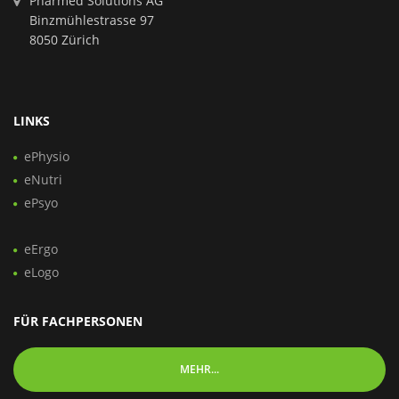
Pharmed Solutions AG
Binzmühlestrasse 97
8050 Zürich
LINKS
ePhysio
eNutri
ePsyo
eErgo
eLogo
FÜR FACHPERSONEN
MEHR...