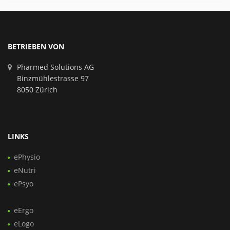
BETRIEBEN VON
Pharmed Solutions AG
Binzmühlestrasse 97
8050 Zürich
LINKS
ePhysio
eNutri
ePsyo
eErgo
eLogo