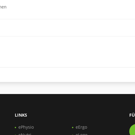
men
LINKS
FÜ
ePhysio
eErgo
eNutri
eLogo