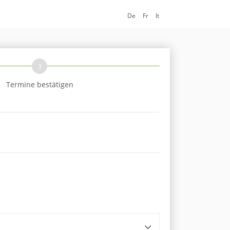
De
Fr
It
3
Termine bestätigen