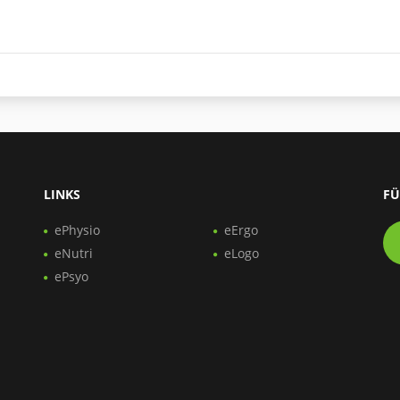
LINKS
FÜ
ePhysio
eErgo
eNutri
eLogo
ePsyo