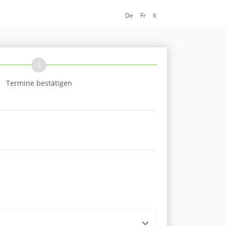
De
Fr
It
3
Termine bestätigen