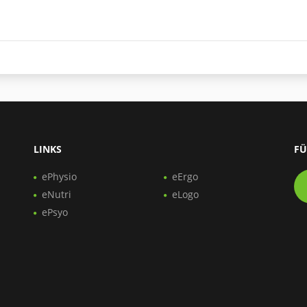
LINKS
FÜ
ePhysio
eErgo
eNutri
eLogo
ePsyo