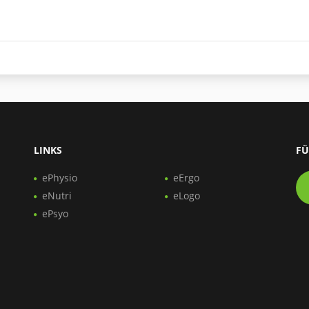
LINKS
FÜ
ePhysio
eErgo
eNutri
eLogo
ePsyo