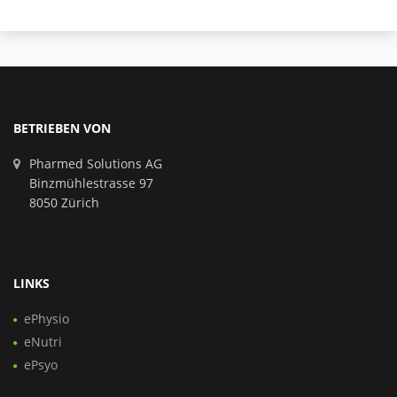
BETRIEBEN VON
Pharmed Solutions AG
Binzmühlestrasse 97
8050 Zürich
LINKS
ePhysio
eNutri
ePsyo