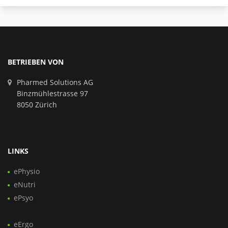
BETRIEBEN VON
Pharmed Solutions AG
Binzmühlestrasse 97
8050 Zürich
LINKS
ePhysio
eNutri
ePsyo
eErgo