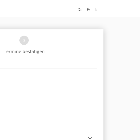
De
Fr
It
3
Termine bestätigen