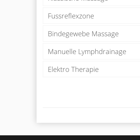
Fussreflexzone
Bindegewebe Massage
Manuelle Lymphdrainage
Elektro Therapie