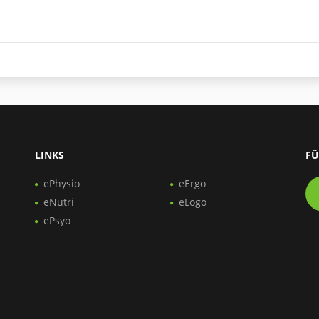
LINKS
FÜ
ePhysio
eErgo
eNutri
eLogo
ePsyo