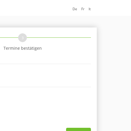
De
Fr
It
3
Termine bestätigen