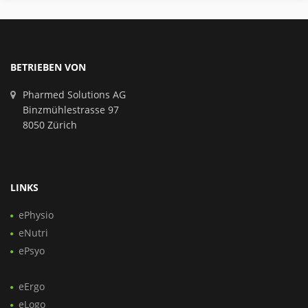
BETRIEBEN VON
Pharmed Solutions AG
Binzmühlestrasse 97
8050 Zürich
LINKS
ePhysio
eNutri
ePsyo
eErgo
eLogo