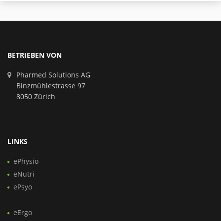
BETRIEBEN VON
Pharmed Solutions AG
Binzmühlestrasse 97
8050 Zürich
LINKS
ePhysio
eNutri
ePsyo
eErgo