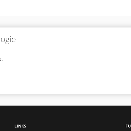
ogie
rg
LINKS
FÜ