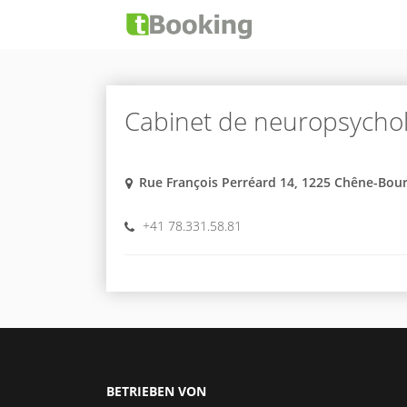
Cabinet de neuropsychol
Rue François Perréard 14, 1225 Chêne-Bou
+41 78.331.58.81
BETRIEBEN VON