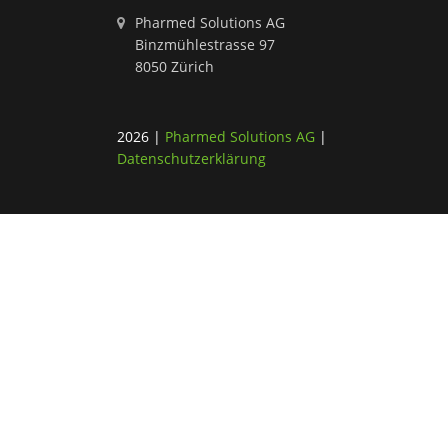
Pharmed Solutions AG
Binzmühlestrasse 97
8050 Zürich
2026
|
Pharmed Solutions AG
|
Datenschutzerklärung