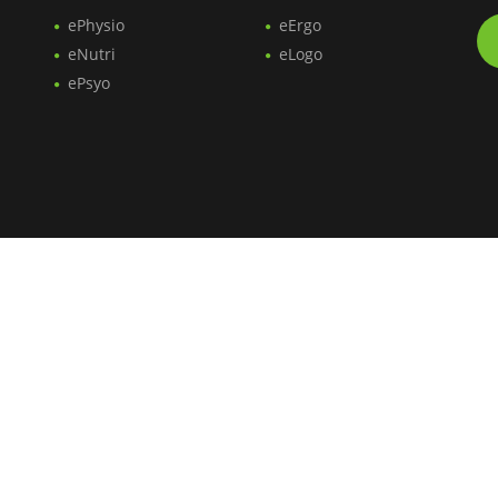
ePhysio
eErgo
eNutri
eLogo
ePsyo