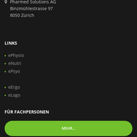
Pharmed Solutions AG
Binzmühlestrasse 97
8050 Zürich
LINKS
ePhysio
eNutri
ePsyo
eErgo
eLogo
FÜR FACHPERSONEN
MEHR...