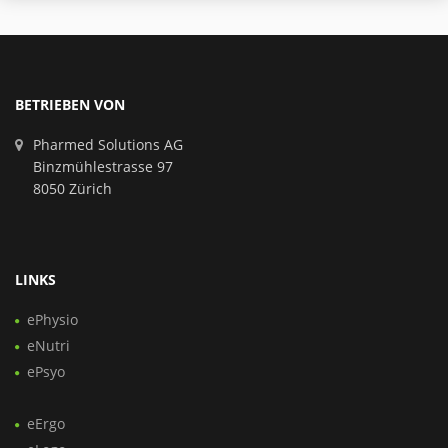
BETRIEBEN VON
Pharmed Solutions AG
Binzmühlestrasse 97
8050 Zürich
LINKS
ePhysio
eNutri
ePsyo
eErgo