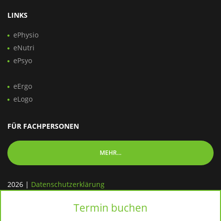
LINKS
ePhysio
eNutri
ePsyo
eErgo
eLogo
FÜR FACHPERSONEN
MEHR...
2026
|
Datenschutzerklärung
Termin buchen