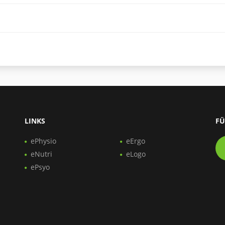
LINKS
FÜ
ePhysio
eErgo
eNutri
eLogo
ePsyo