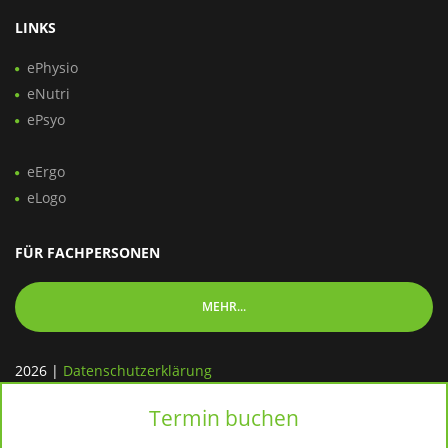
LINKS
ePhysio
eNutri
ePsyo
eErgo
eLogo
FÜR FACHPERSONEN
MEHR...
2026
|
Datenschutzerklärung
Termin buchen