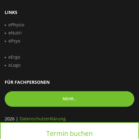
LINKS
ePhysio
eNutri
ePsyo
eErgo
eLogo
FÜR FACHPERSONEN
MEHR...
2026
|
Datenschutzerklärung
Termin buchen