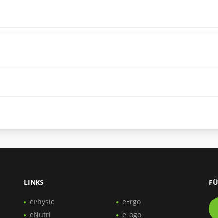
LINKS
FÜ
ePhysio
eErgo
eNutri
eLogo