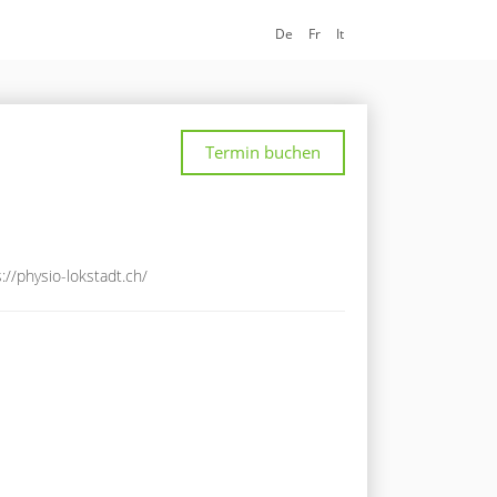
De
Fr
It
Termin buchen
://physio-lokstadt.ch/