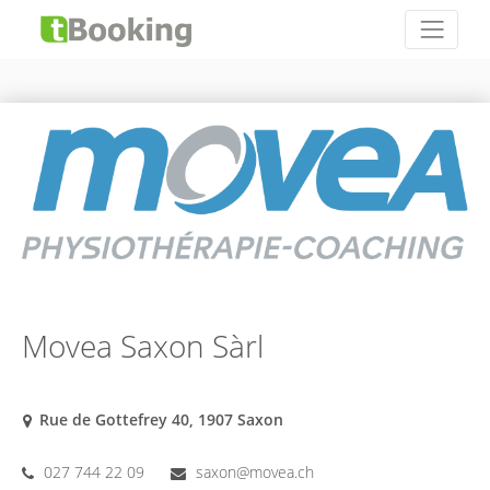
Movea Saxon Sàrl
Rue de Gottefrey 40, 1907 Saxon
027 744 22 09
saxon@movea.ch