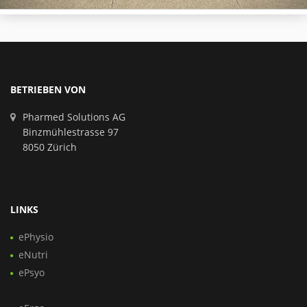
BETRIEBEN VON
Pharmed Solutions AG
Binzmühlestrasse 97
8050 Zürich
LINKS
ePhysio
eNutri
ePsyo