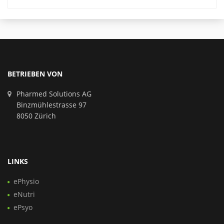
BETRIEBEN VON
Pharmed Solutions AG
Binzmühlestrasse 97
8050 Zürich
LINKS
ePhysio
eNutri
ePsyo