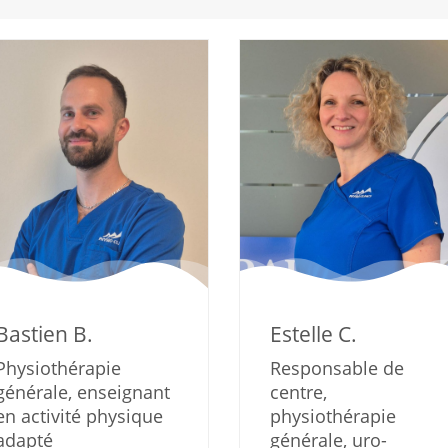
Bastien B.
Estelle C.
Physiothérapie
Responsable de
générale, enseignant
centre,
en activité physique
physiothérapie
adapté
générale, uro-