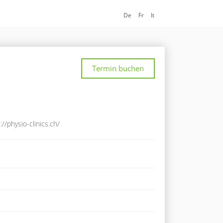
De
Fr
It
Termin buchen
://physio-clinics.ch/