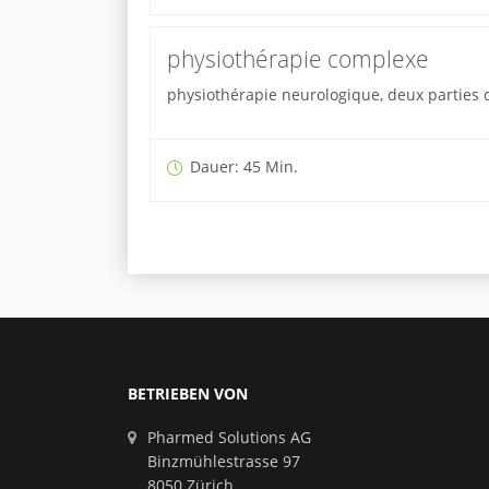
physiothérapie complexe
physiothérapie neurologique, deux parties d
Dauer: 45 Min.
BETRIEBEN VON
Pharmed Solutions AG
Binzmühlestrasse 97
8050 Zürich