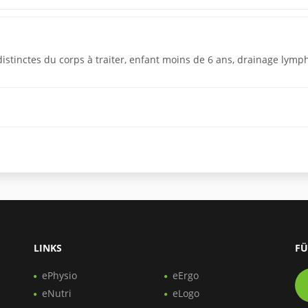
istinctes du corps à traiter, enfant moins de 6 ans, drainage lymp
LINKS
FÜ
ePhysio
eErgo
eNutri
eLogo