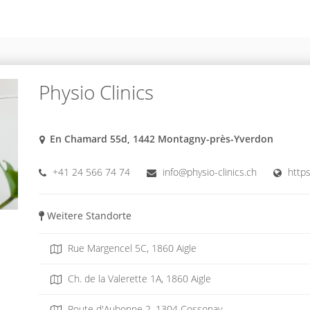
Physio Clinics
En Chamard 55d, 1442 Montagny-près-Yverdon
+41 24 566 74 74
info@physio-clinics.ch
https
Weitere Standorte
Rue Margencel 5C, 1860 Aigle
Ch. de la Valerette 1A, 1860 Aigle
Route d'Aubonne 2, 1304 Cossonay