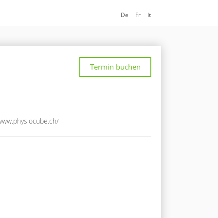
De
Fr
It
Termin buchen
/www.physiocube.ch/