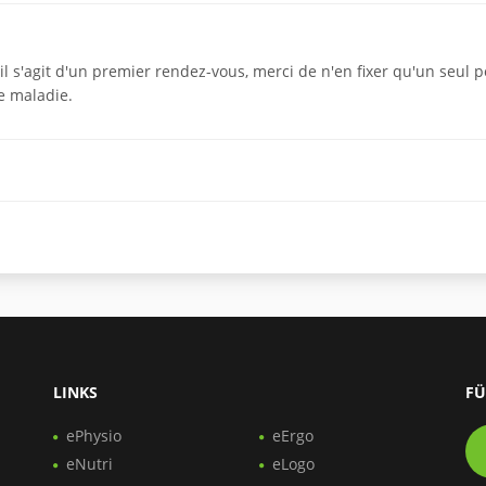
l s'agit d'un premier rendez-vous, merci de n'en fixer qu'un seul 
e maladie.
LINKS
FÜ
ePhysio
eErgo
eNutri
eLogo