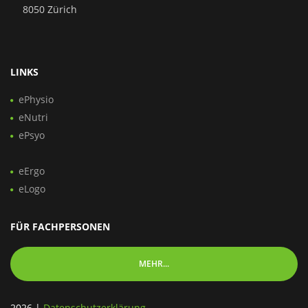
8050 Zürich
LINKS
ePhysio
eNutri
ePsyo
eErgo
eLogo
FÜR FACHPERSONEN
MEHR...
2026
|
Datenschutzerklärung