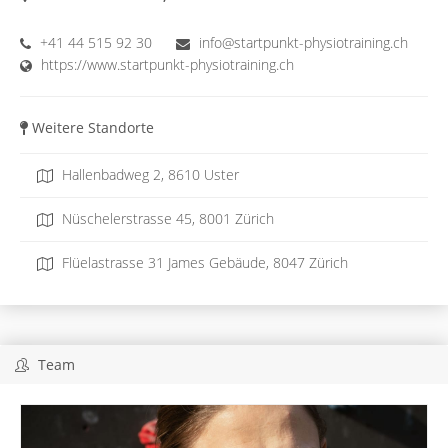
+41 44 515 92 30
info@startpunkt-physiotraining.ch
https://www.startpunkt-physiotraining.ch
Weitere Standorte
Hallenbadweg 2, 8610 Uster
Nüschelerstrasse 45, 8001 Zürich
Flüelastrasse 31 James Gebäude, 8047 Zürich
Team