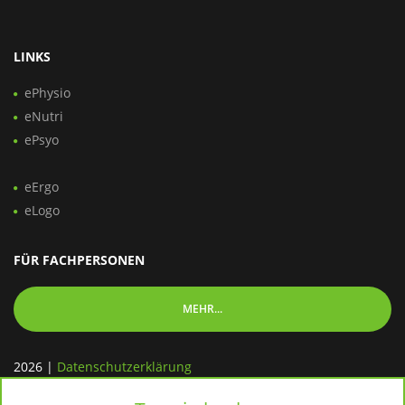
LINKS
ePhysio
eNutri
ePsyo
eErgo
eLogo
FÜR FACHPERSONEN
MEHR...
2026
|
Datenschutzerklärung