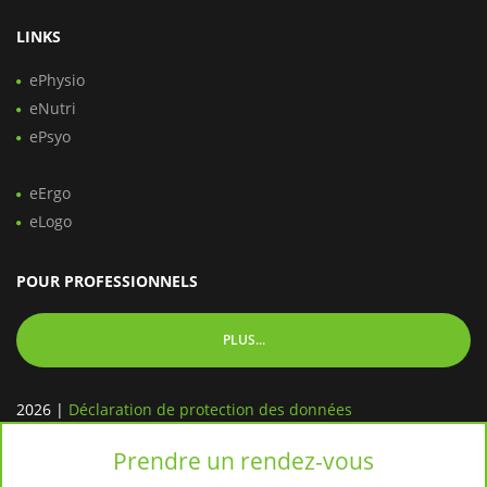
LINKS
ePhysio
eNutri
ePsyo
eErgo
eLogo
POUR PROFESSIONNELS
PLUS...
2026
|
Déclaration de protection des données
Prendre un rendez-vous