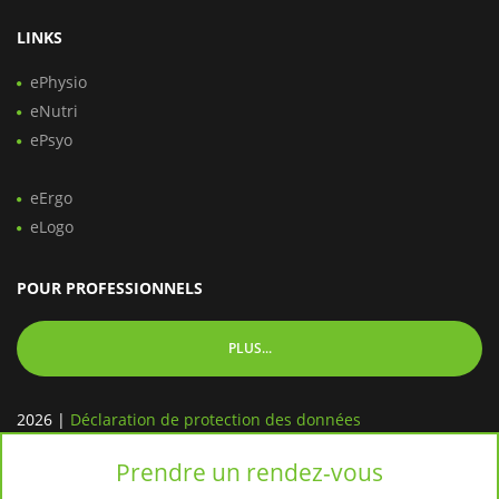
LINKS
ePhysio
eNutri
ePsyo
eErgo
eLogo
POUR PROFESSIONNELS
PLUS...
2026
|
Déclaration de protection des données
Prendre un rendez-vous