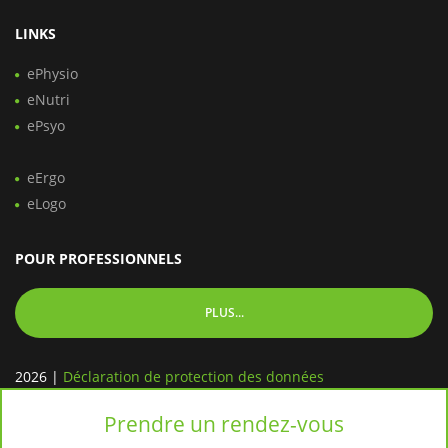
LINKS
ePhysio
eNutri
ePsyo
eErgo
eLogo
POUR PROFESSIONNELS
PLUS...
2026
|
Déclaration de protection des données
Prendre un rendez-vous