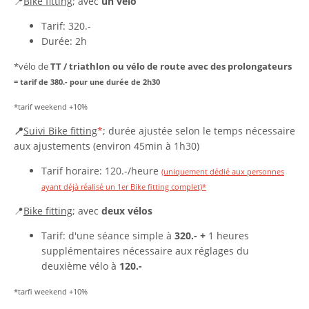
📍
Bike fitting
; avec
un vélo
Tarif: 320.-
Durée: 2h
*vélo de
TT / triathlon ou vélo de route avec des prolongateurs
= tarif de 380.- pour une durée de 2h30
*tarif weekend +10%
📍
Suivi Bike fitting
*
; durée ajustée selon le temps nécessaire
aux ajustements (environ 45min à 1h30)
Tarif horaire: 120.-/heure
(uniquement dédié aux personnes
ayant déjà réalisé un 1er Bike fitting complet)*
📍
Bike fitting
; avec
deux vélos
Tarif: d'une séance simple à
320.-
+
1 heures
supplémentaires nécessaire aux réglages du
deuxième vélo à
120.-
*tarfi weekend +10%