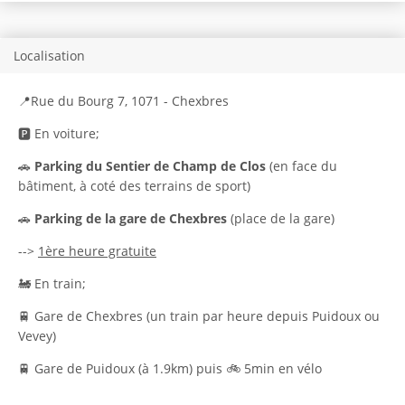
Localisation
📍Rue du Bourg 7, 1071 - Chexbres
🅿️ En voiture;
🚗
P
arking du Sentier de Champ de Clos
(en face du
bâtiment, à coté des terrains de sport)
🚗
P
arking de la gare de Chexbres
(place de la gare)
-->
1ère heure gratuite
🚂 En train;
🚆 Gare de Chexbres (un train par heure depuis Puidoux ou
Vevey)
🚆 Gare de Puidoux (à 1.9km) puis 🚲 5min en vélo