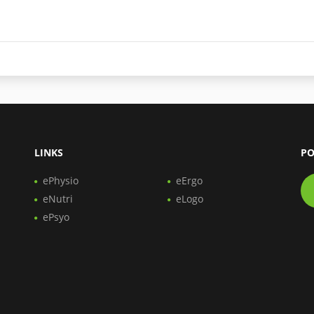
LINKS
PO
ePhysio
eErgo
eNutri
eLogo
ePsyo