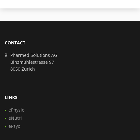
CONTACT
Pharmed Solutions AG
Binzmühlestrasse 97
8050 Zürich
LINKS
ePhysio
eNutri
ePsyo