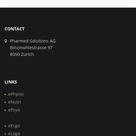
CONTACT
Pharmed Solutions AG
Binzmühlestrasse 97
8050 Zürich
LINKS
ePhysio
eNutri
ePsyo
eErgo
eLogo