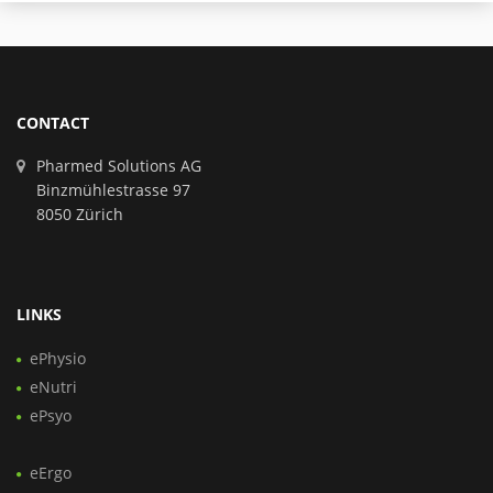
CONTACT
Pharmed Solutions AG
Binzmühlestrasse 97
8050 Zürich
LINKS
ePhysio
eNutri
ePsyo
eErgo