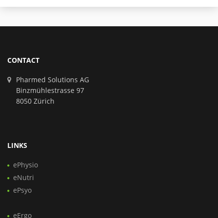
CONTACT
Pharmed Solutions AG
Binzmühlestrasse 97
8050 Zürich
LINKS
ePhysio
eNutri
ePsyo
eErgo