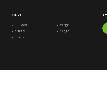
LINKS
PO
ePhysio
eErgo
eNutri
eLogo
ePsyo