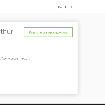
De
Fr
It
thur
Prendre un rendez-vous
://www.crossmed.ch/