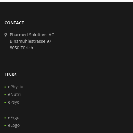
CONTACT
Pharmed Solutions AG
Binzmühlestrasse 97
8050 Zürich
LINKS
ePhysio
eNutri
ePsyo
eErgo
eLogo