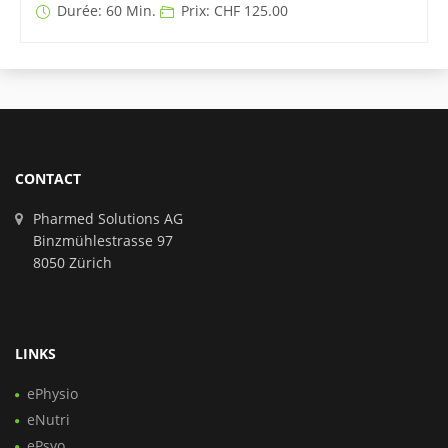
Durée: 60 Min.
Prix: CHF 125.00
CONTACT
Pharmed Solutions AG
Binzmühlestrasse 97
8050 Zürich
LINKS
ePhysio
eNutri
ePsyo