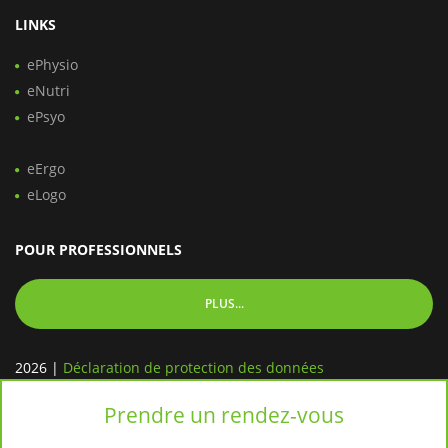
LINKS
ePhysio
eNutri
ePsyo
eErgo
eLogo
POUR PROFESSIONNELS
PLUS...
2026
|
Déclaration de protection des données
Prendre un rendez-vous