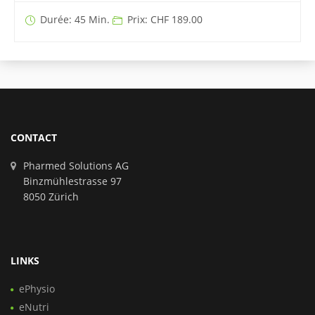
Durée: 45 Min.
Prix: CHF 189.00
CONTACT
Pharmed Solutions AG
Binzmühlestrasse 97
8050 Zürich
LINKS
ePhysio
eNutri