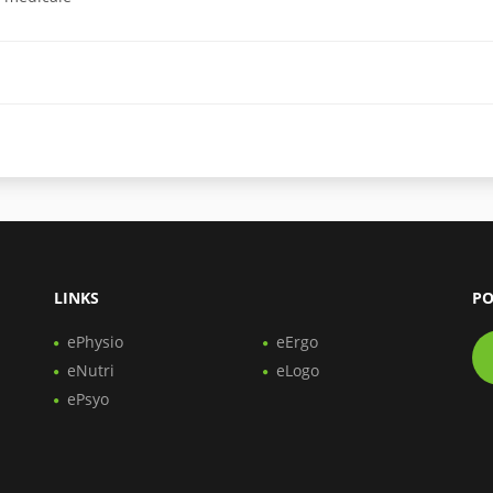
LINKS
PO
ePhysio
eErgo
eNutri
eLogo
ePsyo