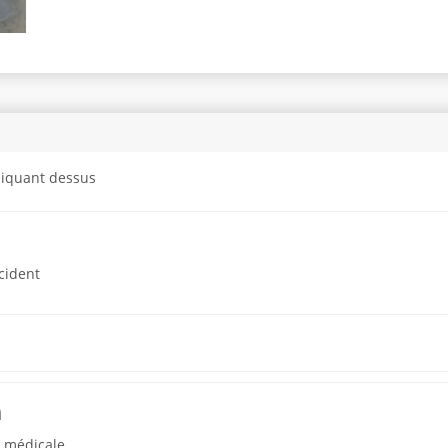
cliquant dessus
cident
n
n médicale