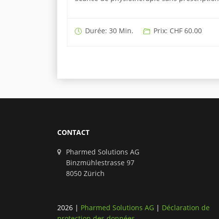
Durée: 30 Min.
Prix: CHF 60.00
CONTACT
Pharmed Solutions AG
Binzmühlestrasse 97
8050 Zürich
2026
|
Pharmed Solutions AG
|
Déclaration de
protection des données