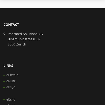
CONTACT
Pharmed Solutions AG
Binzmühlestrasse 97
8050 Zürich
LINKS
ePhysio
eNutri
ePsyo
eErgo