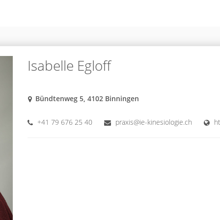
Isabelle Egloff
Bündtenweg 5, 4102 Binningen
+41 79 676 25 40
praxis@ie-kinesiologie.ch
ht