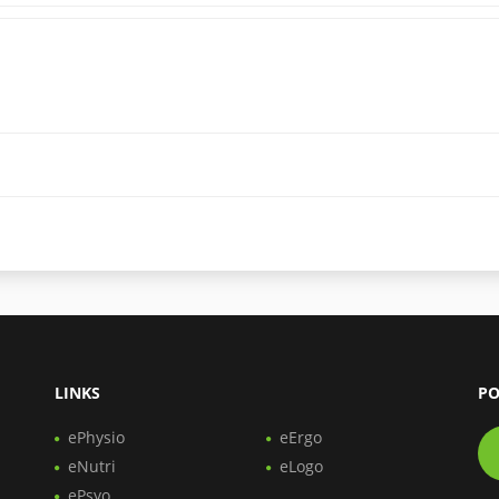
LINKS
PO
ePhysio
eErgo
eNutri
eLogo
ePsyo