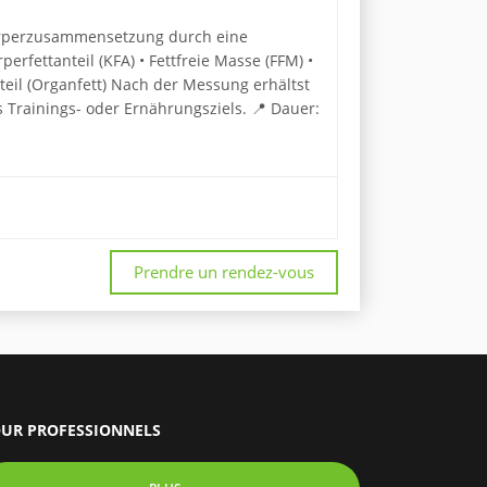
 Körperzusammensetzung durch eine
perfettanteil (KFA) • Fettfreie Masse (FFM) •
teil (Organfett) Nach der Messung erhältst
s Trainings- oder Ernährungsziels. 📍 Dauer:
Prendre un rendez-vous
UR PROFESSIONNELS