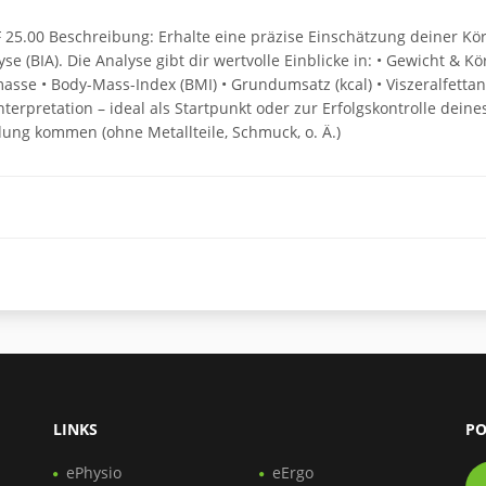
HF 25.00 Beschreibung: Erhalte eine präzise Einschätzung deiner
 (BIA). Die Analyse gibt dir wertvolle Einblicke in: • Gewicht & Kör
sse • Body-Mass-Index (BMI) • Grundumsatz (kcal) • Viszeralfettan
terpretation – ideal als Startpunkt oder zur Erfolgskontrolle deine
idung kommen (ohne Metallteile, Schmuck, o. Ä.)
LINKS
PO
ePhysio
eErgo