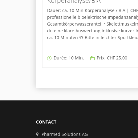
Körperanalyse/BIA
Dauer: ca. 10 Min Körperanalyse / BIA | C
professionelle bioelektrische Impedanzanalyse
Gesamtkörperwasseranteil • Skelettmuskelma
du eine klare Auswertung inklusive kurzer In
ca. 10 Minuten 👕 Bitte in leichter Sportkle
Durée: 10 Min.
Prix: CHF 25.00
CONTACT
Pharmed Solutions AG