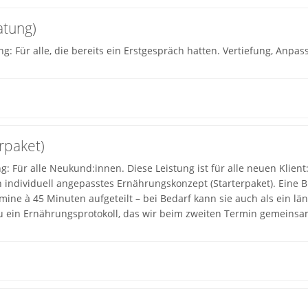
atung)
ng: Für alle, die bereits ein Erstgespräch hatten. Vertiefung, Anp
rpaket)
: Für alle Neukund:innen. Diese Leistung ist für alle neuen Klient
 individuell angepasstes Ernährungskonzept (Starterpaket). Eine BI
mine à 45 Minuten aufgeteilt – bei Bedarf kann sie auch als ein l
t du ein Ernährungsprotokoll, das wir beim zweiten Termin gemeins