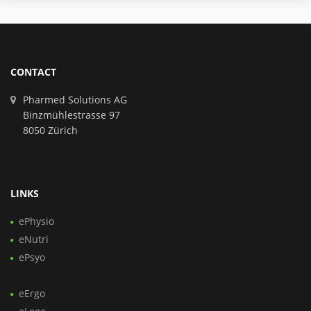
CONTACT
Pharmed Solutions AG
Binzmühlestrasse 97
8050 Zürich
LINKS
ePhysio
eNutri
ePsyo
eErgo